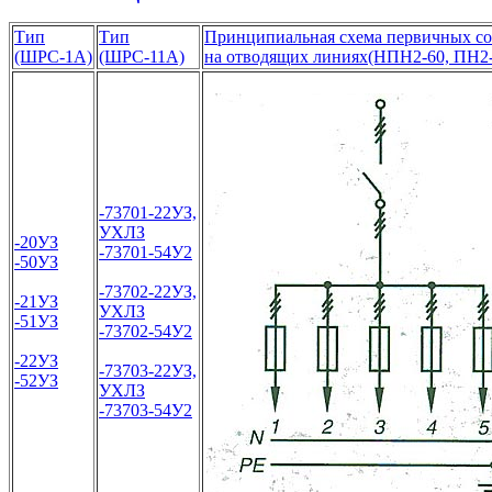
Тип
Тип
Принципиальная схема первичных со
(ШРС-1А)
(ШРС-11А)
на отводящих линиях(НПН2-60, ПН2-
-73701-22УЗ,
УХЛЗ
-20УЗ
-73701-54У2
-50УЗ
-73702-22УЗ,
-21УЗ
УХЛЗ
-51УЗ
-73702-54У2
-22УЗ
-73703-22УЗ,
-52УЗ
УХЛЗ
-73703-54У2