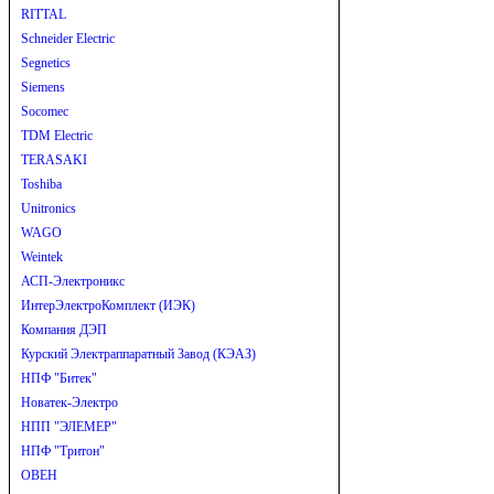
RITTAL
Schneider Electric
Segnetics
Siemens
Socomec
TDM Electric
TERASAKI
Toshiba
Unitronics
WAGO
Weintek
АСП-Электроникс
ИнтерЭлектроКомплект (ИЭК)
Компания ДЭП
Курский Электраппаратный Завод (КЭАЗ)
НПФ "Битек"
Новатек-Электро
НПП "ЭЛЕМЕР"
НПФ "Тритон"
ОВЕН