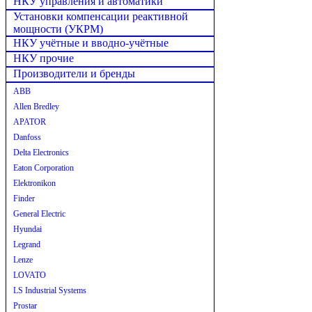
НКУ управления и автоматики
Установки компенсации реактивной
мощности (УКРМ)
НКУ учётные и вводно-учётные
НКУ прочие
Производители и бренды
ABB
Allen Bredley
APATOR
Danfoss
Delta Electronics
Eaton Corporation
Elektronikon
Finder
General Electric
Hyundai
Legrand
Lenze
LOVATO
LS Industrial Systems
Prostar