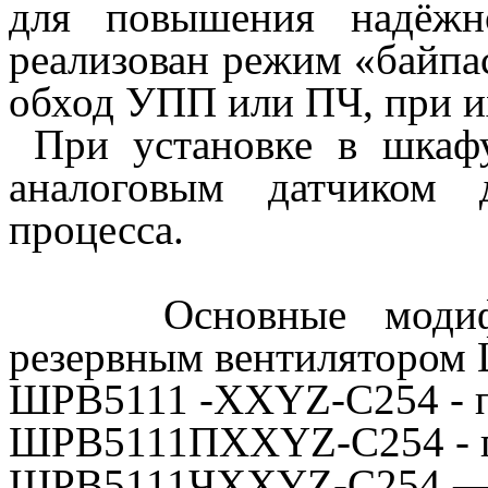
для повышения надёжн
реализован режим «байпас
обход УПП или ПЧ, при их
При установке в шкаф
аналоговым датчиком 
процесса.
Основные модифика
резервным вентилятором
ШРВ5111 -
ХХYZ
-
C254
- 
ШРВ5111ПХХ
YZ-C254
-
ШРВ5111ЧХХ
YZ-C254
— 