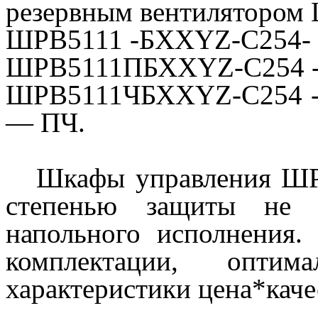
резервным вентилятором
Ш
РВ5111 -Б
ХХYZ
-C254-
ШРВ5111ПБХХ
YZ-C2
54
ШРВ5111ЧБХХ
YZ-C2
54 
— ПЧ.
Шкафы управления ШРВ 
степенью защиты не
напольного исполнения.
комплектации, опти
характеристики цена*каче