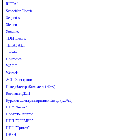
RITTAL
Schneider Electric
Segnetics
Siemens
Socomec
TDM Electric
TERASAKI
Toshiba
Unitronics
WAGO
Weintek
АСП-Электроникс
ИнтерЭлектроКомплект (ИЭК)
Компания ДЭП
Курский Электраппаратный Завод (КЭАЗ)
НПФ "Битек"
Новатек-Электро
НПП "ЭЛЕМЕР"
НПФ "Тритон"
ОВЕН