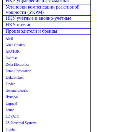
НКУ управления и автоматики
Установки компенсации реактивной
мощности (УКРМ)
НКУ учётные и вводно-учётные
НКУ прочие
Производители и бренды
ABB
Allen Bredley
APATOR
Danfoss
Delta Electronics
Eaton Corporation
Elektronikon
Finder
General Electric
Hyundai
Legrand
Lenze
LOVATO
LS Industrial Systems
Prostar