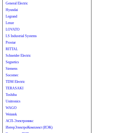
General Electric
Hyundai
Legrand
Lenze
LOVATO
LS Industrial Systems
Prostar
RITTAL
Schneider Electric
Segnetics
Siemens
Socomec
TDM Electric
TERASAKI
Toshiba
Unitronics
WAGO
Weintek
АСП-Электроникс
ИнтерЭлектроКомплект (ИЭК)