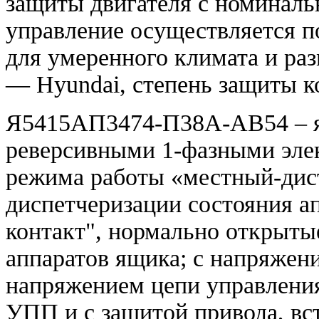
защиты двигателя с номинал
управление осуществляется 
для умеренного климата и ра
—
Hyundai,
степень защиты 
Я5415АП3474-П38А-
AB54 –
реверсивными 1-фазными эле
режима работы «местный-дис
диспетчеризации состояния а
контакт", нормально открыты
аппаратов ящика; с напряжени
напряжением цепи управления
УПП и с защитой привода, вс