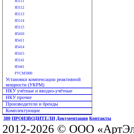
Я5111
Я5112
Я5113
Я5114
Я5115
Я5410
Я5411
Я5414
Я5415
Я5141
Я5441
РУСМ5000
Установки компенсации реактивной
мощности (УКРМ)
НКУ учётные и вводно-учётные
НКУ прочие
Производители и бренды
Комплектующие
380
ПРОИЗВОДИТЕЛИ
Документация
Контакты
2012-2026 © ООО «АртЭле