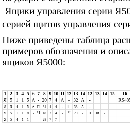
Ящики управления серии Я5
серией щитов управления се
Ниже приведены
таблица ра
примеров обозначения и опис
ящиков Я5000:
1
2
3
4
5
6
7
8
9
10
11
12
13
14
12
13
14
15
16
Я
5
1
1
5
А
-
20
7
4
А
-
32
А
-
RS48
П
Я
5
4
1
5
А
П
34
4
4
-
38
А
-
Ч
Ч
Я
5
1
1
9
-
18
7
4
-
20
-
П
18
-
Я
5
4
1
1
-
28
7
7
-