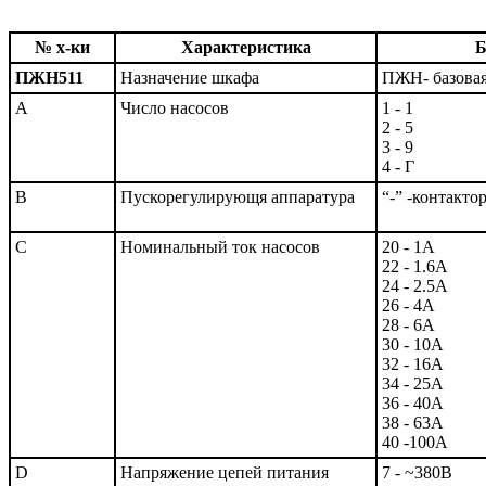
№ х-ки
Характеристика
Б
ПЖН511
Назначение шкафа
ПЖН- базова
A
Число насосов
1 - 1
2 - 5
3 - 9
4 - Г
B
Пускорегулирующя аппаратура
“-” -контакто
C
Номинальный ток насосов
20 - 1А
22 - 1.6А
24 - 2.5А
26 - 4А
28 - 6А
30 - 10А
32 - 16А
34 - 25А
36 - 40А
38 - 63А
40 -100А
D
Напряжение цепей питания
7 - ~380В