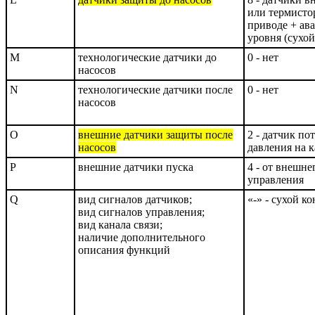
или термисто
приводе + ав
уровня (сухой
M
технологические датчики до
0 - нет
насосов
N
технологические датчики после
0 - нет
насосов
O
внешние датчики защиты после
2 - датчик по
насосов
давления на 
P
внешние датчики пуска
4 - от внешне
управления
Q
вид сигналов датчиков;
«-» - сухой к
вид сигналов управления;
вид канала связи;
наличие дополнительного
описания функций