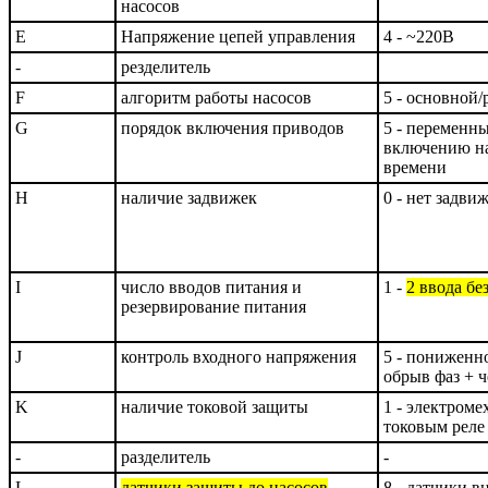
насосов
E
Напряжение цепей управления
4 - ~220В
-
резделитель
F
алгоритм работы насосов
5 - основной
G
порядок включения приводов
5 - переменны
включению на
времени
H
наличие задвижек
0 - нет задви
I
число вводов питания и
1 -
2 ввода бе
резервирование питания
J
контроль входного напряжения
5 - пониженн
обрыв фаз + 
K
наличие токовой защиты
1 - электром
токовым реле
-
разделитель
-
L
датчики защиты до насосов
8 - датчики 