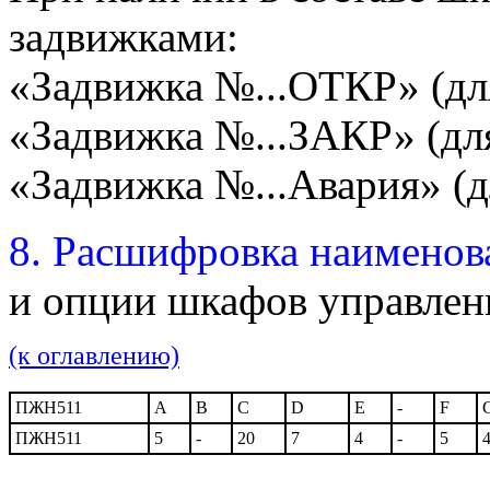
задвижками:
«Задвижка №...ОТКР» (дл
«Задвижка №...ЗАКР» (дл
«Задвижка №...Авария» (
8. Расшифровка наименов
и опции шкафов управле
(к оглавлению)
ПЖН511
A
B
C
D
E
-
F
ПЖН511
5
-
20
7
4
-
5